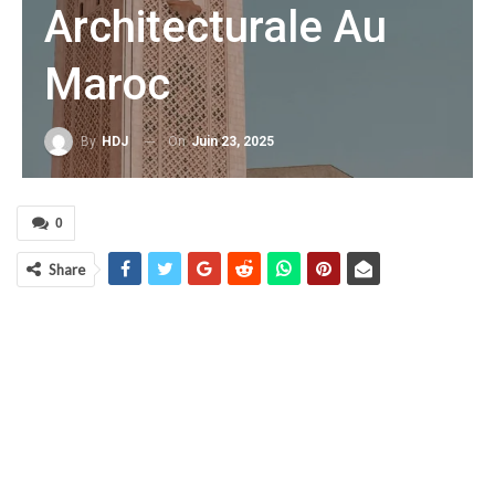
Architecturale Au
Maroc
On
Juin 23, 2025
By
HDJ
0
Share