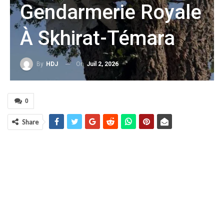
Gendarmerie Royale
À Skhirat-Témara
On
Juil 2, 2026
By
HDJ
0
Share