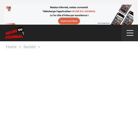
Home
Société