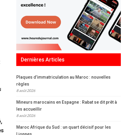
Dernières Articles
t
Plaques d’immatriculation au Maroc : nouvelles
règles
u
8 août 2026
Mineurs marocains en Espagne : Rabat se dit prêt à
les accueillir
8 août 2026
é,
Maroc Afrique du Sud : un quart décisif pour les
es
Lionnes