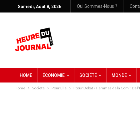
Qui Sommes-Nous ?
Cont
Samedi, Août 8, 2026
HOME
ÉCONOMIE
SOCIÉTÉ
MONDE
Home
Société
Pour Elle
Ftour Débat « Femmes de la Com’ : De l’I