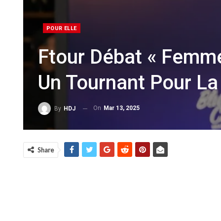
POUR ELLE
Ftour Débat « Femmes
Un Tournant Pour La
On
Mar 13, 2025
By
HDJ
Share