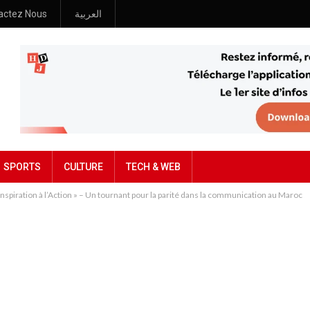
actez Nous
العربية
SPORTS
CULTURE
TECH & WEB
nspiration à l’Action » – Un tournant pour la parité dans la communication au Maroc