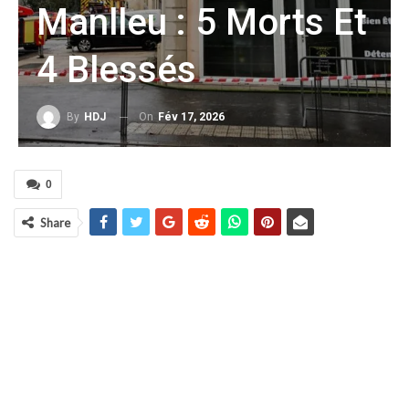
Manlleu : 5 Morts Et
4 Blessés
On
Fév 17, 2026
By
HDJ
0
Share