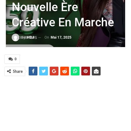
Nouvelle Ère
Créative En Marche
On
Mai 17, 2025
By
HDJ
0
Share