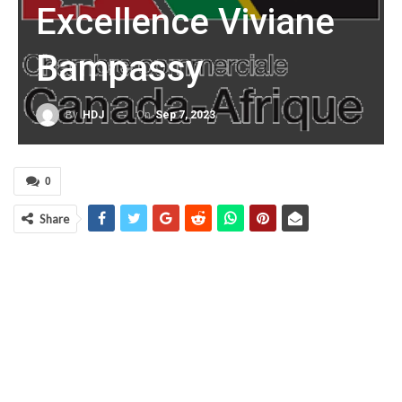
Excellence Viviane
Bampassy
On
Sep 7, 2023
By
HDJ
0
Share