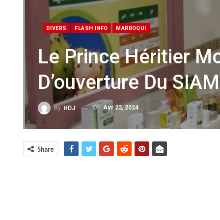
DIVERS
FLASH INFO
MARROQUI
Le Prince Héritier 
D’ouverture Du SIA
On
Avr 22, 2024
By
HDJ
Share