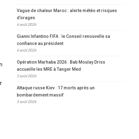
Vague de chaleur Maroc : alerte météo et risques
d’orages
6 août 2026
Gianni Infantino FIFA : le Conseil renouvelle sa
confiance au président
6 août 2026
Opération Marhaba 2026 : Bab Moulay Driss
n
accueille les MRE à Tanger Med
5 août 2026
r
Attaque russe Kiev : 17 morts après un
bombardement massif
5 août 2026