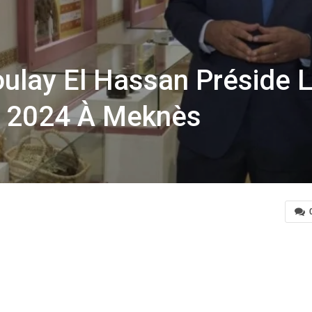
Moulay El Hassan Préside
M 2024 À Meknès