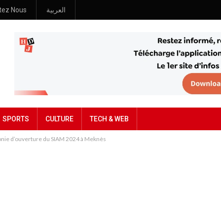
tez Nous
العربية
SPORTS
CULTURE
TECH & WEB
monie d’ouverture du SIAM 2024 à Meknès