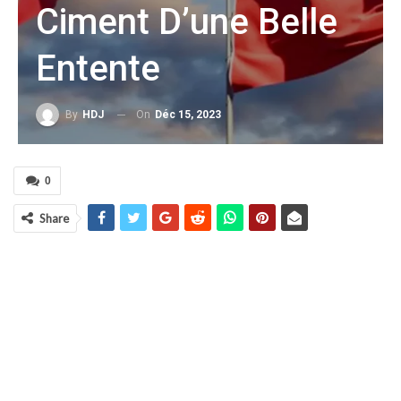
Ciment D’une Belle
Entente
On
Déc 15, 2023
By
HDJ
0
Share