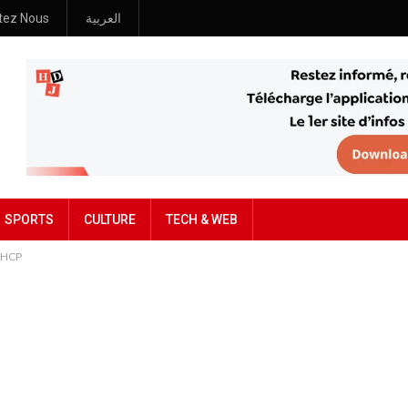
tez Nous
العربية
SPORTS
CULTURE
TECH & WEB
e HCP