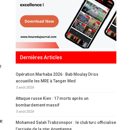
Dernières Articles
e
Opération Marhaba 2026 : Bab Moulay Driss
accueille les MRE à Tanger Med
5 août 2026
Attaque russe Kiev : 17 morts après un
bombardement massif
5 août 2026
ne
Mohamed Salah Trabzonspor : le club turc officialise
l’arrivée de la star égyptienne