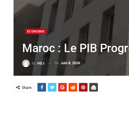
ECONOMIE
Maroc : Le PIB Prog
On
Juin 8, 2026
By
HDJ
Share