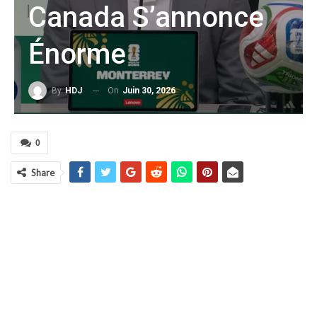
Canada S’annonce
Énorme
On
Juin 30, 2026
By
HDJ
0
Share