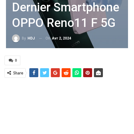
Dernier Smartphone
OPPO Reno11 F 5G
On
Avr 2, 2024
By
HDJ
0
Share