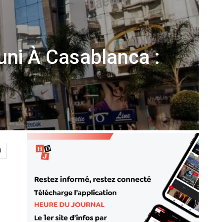
ni À Casablanca :
0