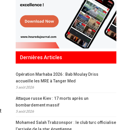
Dernières Articles
Opération Marhaba 2026 : Bab Moulay Driss
accueille les MRE à Tanger Med
5 août 2026
Attaque russe Kiev : 17 morts après un
bombardement massif
t
5 août 2026
Mohamed Salah Trabzonspor : le club turc officialise
l’arrivée de la star égyptienne