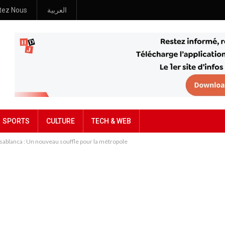
tez Nous
العربية
SPORTS
CULTURE
TECH & WEB
ablanca : Un nouveau souffle pour la métropole