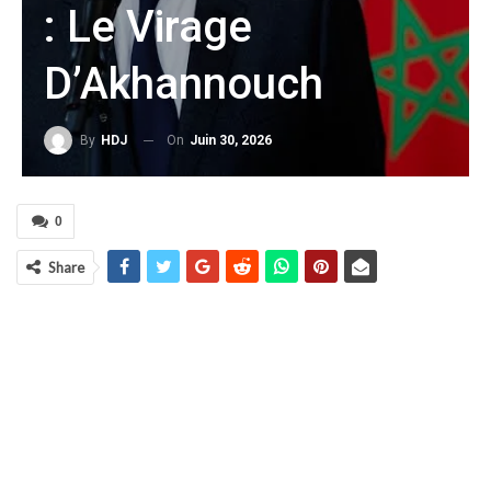
: Le Virage
D’Akhannouch
On
Juin 30, 2026
By
HDJ
0
Share