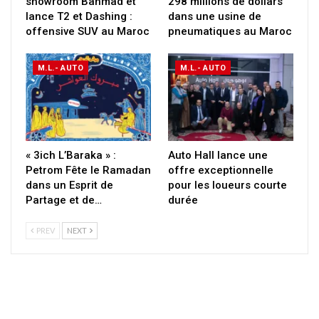
showroom Bahmad et
298 millions de dollars
lance T2 et Dashing :
dans une usine de
offensive SUV au Maroc
pneumatiques au Maroc
M.L.- AUTO
M.L.- AUTO
« 3ich L’Baraka » :
Auto Hall lance une
Petrom Fête le Ramadan
offre exceptionnelle
dans un Esprit de
pour les loueurs courte
Partage et de…
durée
PREV
NEXT