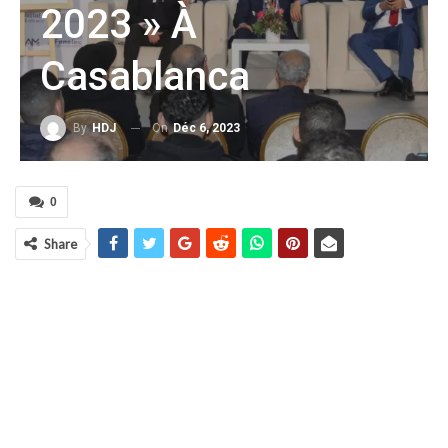
2023 » À
Casablanca
On
Déc 6, 2023
By
HDJ
0
Share