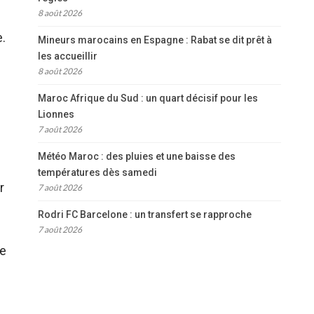
8 août 2026
.
Mineurs marocains en Espagne : Rabat se dit prêt à
les accueillir
8 août 2026
Maroc Afrique du Sud : un quart décisif pour les
l
Lionnes
7 août 2026
Météo Maroc : des pluies et une baisse des
températures dès samedi
r
7 août 2026
Rodri FC Barcelone : un transfert se rapproche
7 août 2026
de