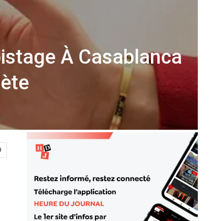
istage À Casablanca
bète
0