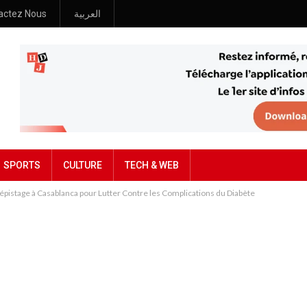
actez Nous
العربية
SPORTS
CULTURE
TECH & WEB
stage à Casablanca pour Lutter Contre les Complications du Diabète