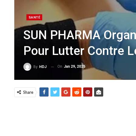
SANTÉ
SUN PHARMA Organis
Pour Lutter Contre 
On
Jan 29, 2025
By
HDJ
Share