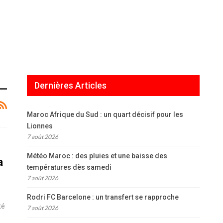
Dernières Articles
Maroc Afrique du Sud : un quart décisif pour les
Lionnes
7 août 2026
Météo Maroc : des pluies et une baisse des
a
températures dès samedi
7 août 2026
Rodri FC Barcelone : un transfert se rapproche
té
7 août 2026