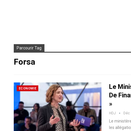
Parcourir Tag
Forsa
Le Min
ECONOMIE
De Fin
»
HDJ
Déc 
Le ministère
les allégati