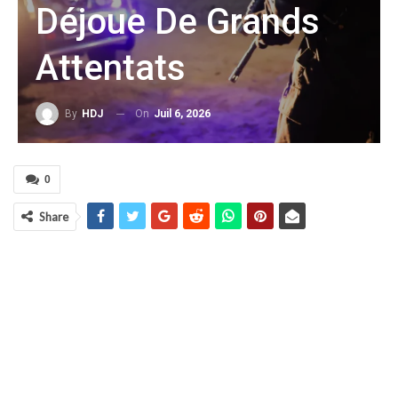
Déjoue De Grands
Attentats
On
Juil 6, 2026
By
HDJ
0
Share