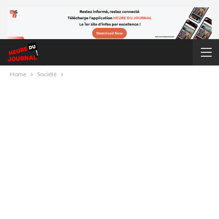
Home
Société