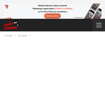
Home
Société