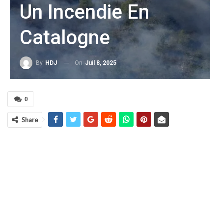
Un Incendie En
Catalogne
On
Juil 8, 2025
By
HDJ
0
Share