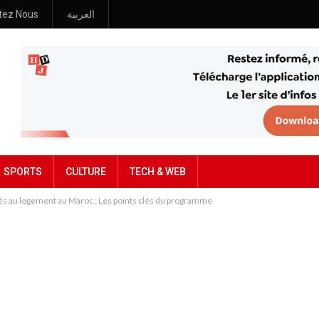
tez Nous
العربية
SPORTS
CULTURE
TECH & WEB
ès au logement au Maroc : Les points clés du programme