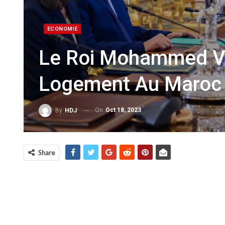
ECONOMIE
Le Roi Mohammed VI
Logement Au Maroc 
On
Oct 18, 2023
By
HDJ
Share