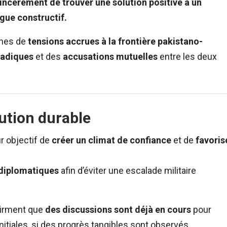
sincèrement de trouver une solution positive à un
gue constructif.
ines de
tensions accrues à la frontière pakistano-
radiques
et des
accusations mutuelles
entre les deux
ution durable
ur objectif de
créer un climat de confiance
et de
favoris
 diplomatiques
afin d’éviter une escalade militaire
firment que
des discussions sont déjà en cours
pour
itiales, si des progrès tangibles sont observés.