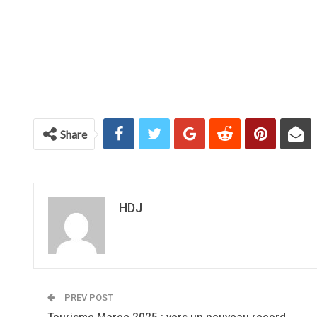
Share
HDJ
PREV POST