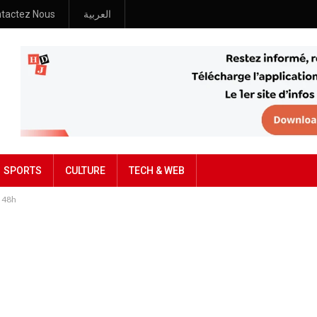
tactez Nous
العربية
SPORTS
CULTURE
TECH & WEB
e 48h