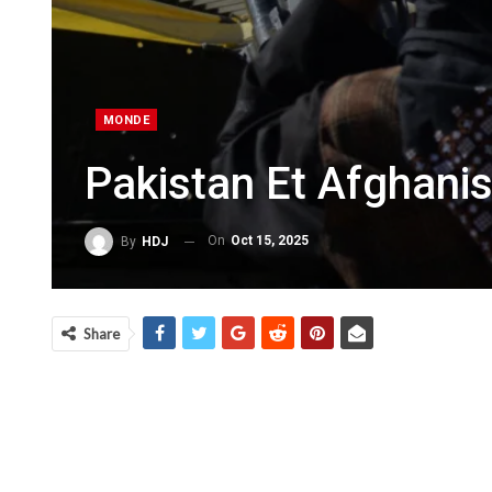
MONDE
Pakistan Et Afghani
On
Oct 15, 2025
By
HDJ
Share