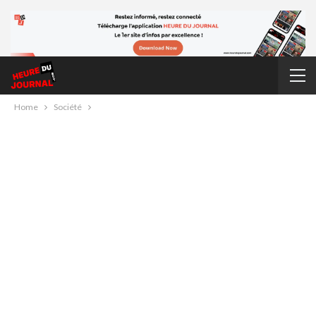
Home
Société