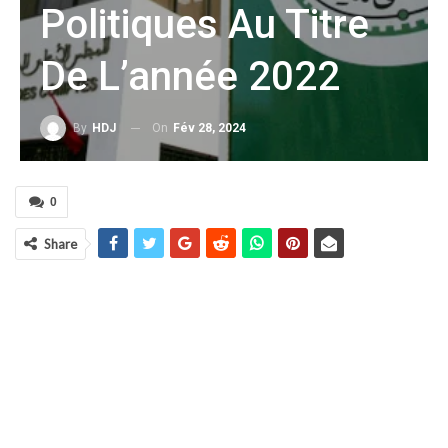
Politiques Au Titre
De L’année 2022
On
Fév 28, 2024
By
HDJ
0
Share