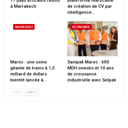
17 pays africains réunis
plateforme marocaine
à Marrakech
de création de CV par
intelligence…
MARROQUI
ECONOMIE
Maroc : une usine
Sanipak Maroc : 600
géante de trains à 1,5
MDH investis et 10 ans
milliard de dollars
de croissance
bientôt lancée à…
industrielle avec Selpak
PREV
NEXT