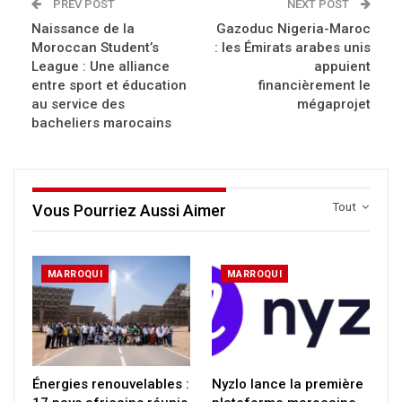
PREV POST
NEXT POST
Naissance de la
Gazoduc Nigeria-Maroc
Moroccan Student’s
: les Émirats arabes unis
League : Une alliance
appuient
entre sport et éducation
financièrement le
au service des
mégaprojet
bacheliers marocains
Tout
Vous Pourriez Aussi Aimer
MARROQUI
MARROQUI
Énergies renouvelables :
Nyzlo lance la première