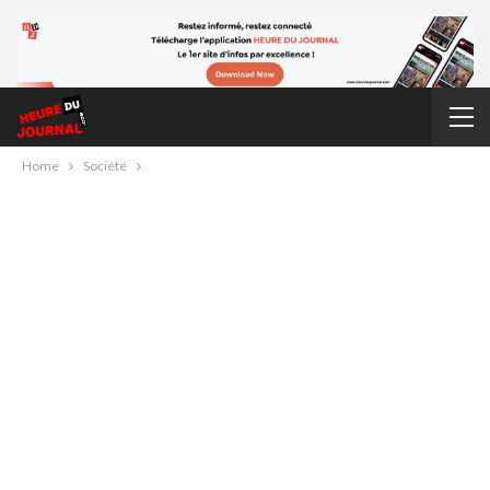
Home
Société