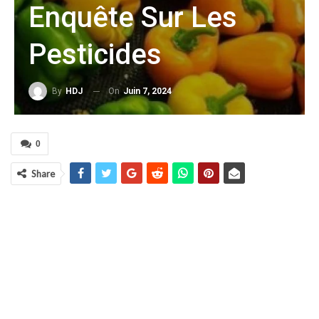
Enquête Sur Les
Pesticides
On
Juin 7, 2024
By
HDJ
0
Share