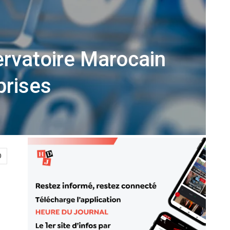
ervatoire Marocain
prises
0