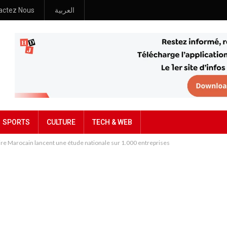
actez Nous
العربية
SPORTS
CULTURE
TECH & WEB
oire Marocain lancent une étude nationale sur 1.000 entreprises