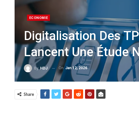
ECONOMIE
Digitalisation Des T
Lancent Une Étude N
On
Jan 12, 2026
By
HDJ
Share