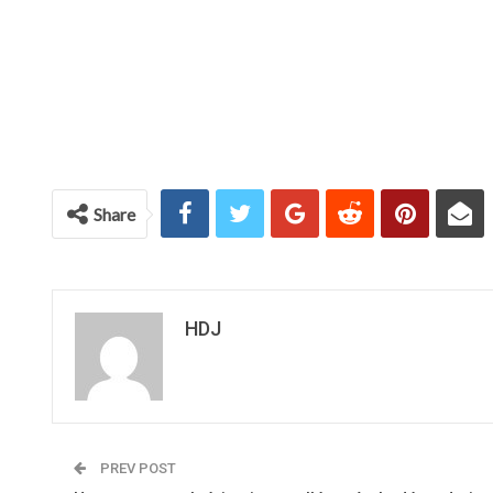
Share
HDJ
PREV POST