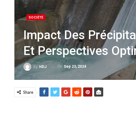
SOCIÉTÉ
Impact Des Précipit
Et Perspectives Opt
On
Sep 23, 2024
By
HDJ
Share