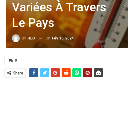
Variées À Travers
Le Pays
On
Fév 15, 2024
By
HDJ
0
Share