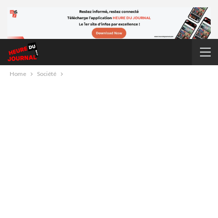
Home
Société