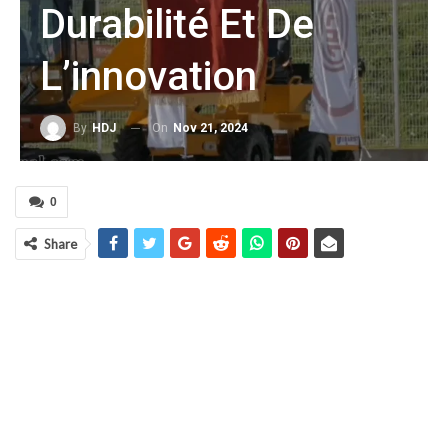
Durabilité Et De
L’innovation
On
Nov 21, 2024
By
HDJ
0
Share