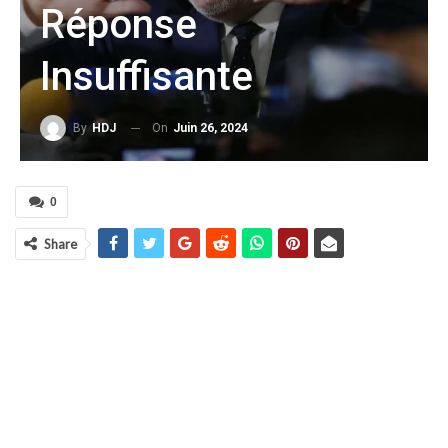
Réponse
Insuffisante
On
Juin 26, 2024
By
HDJ
0
Share