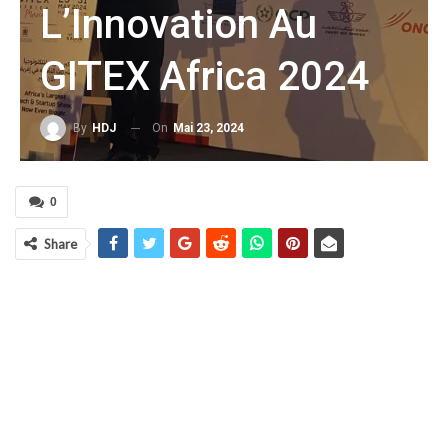
L’Innovation Au
GITEX Africa 2024
On
Mai 23, 2024
By
HDJ
0
Share