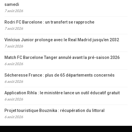
samedi
7 août 2026
Rodri FC Barcelone : un transfert se rapproche
7 août 2026
Vinícius Junior prolonge avec le Real Madrid jusqu’en 2032
7 août 2026
Match FC Barcelone Tanger annulé avant la pré-saison 2026
6 août 2026
Sécheresse France : plus de 65 départements concernés
6 août 2026
Application Rihla : le ministère lance un outil éducatif gratuit
6 août 2026
Projet touristique Bouznika : récupération du littoral
6 août 2026