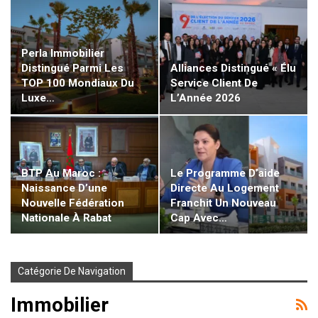
Perla Immobilier
Alliances Distingué « Élu
Distingué Parmi Les
Service Client De
TOP 100 Mondiaux Du
L’Année 2026
Luxe…
BTP Au Maroc :
Le Programme D’aide
Naissance D’une
Directe Au Logement
Nouvelle Fédération
Franchit Un Nouveau
Nationale À Rabat
Cap Avec…
Catégorie De Navigation
Immobilier